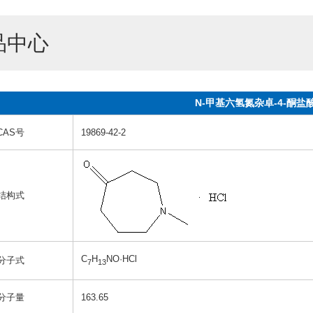
品中心
N-甲基六氢氮杂卓-4-酮盐
CAS号
19869-42-2
结构式
C
H
NO·HCl
分子式
7
13
分子量
163.65