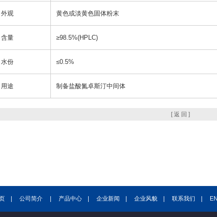
外观
黄色或淡黄色固体粉末
含量
≥98.5%(HPLC)
水份
≤0.5%
用途
制备盐酸氮卓斯汀中间体
[ 返 回 ]
页
|
公司简介
|
产品中心
|
企业新闻
|
企业风貌
|
联系我们
|
E